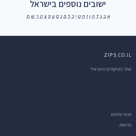
ישובים נוספים בישראל
א
ב
ג
ד
ה
ו
ז
ח
ט
י
כ
ל
מ
נ
ס
ע
פ
צ
ק
ר
ש
ת
ZIPS.CO.IL
אתר המיקודים הישראלי
תנאי שימוש
פרטיות