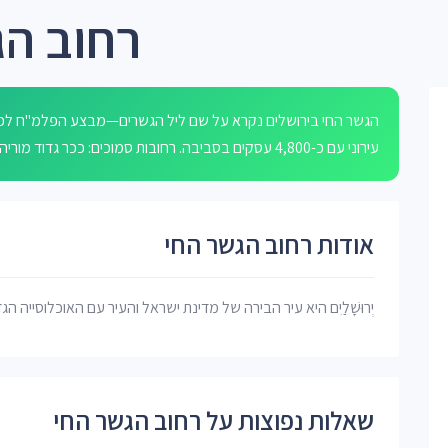
רחוב הג
הגשר החי בירושלים נקרא על שם ליל הגשרים—מבצע הפלמ"ח לפיצ
עירוני עם כ-4,800 עסקים בסביבה. רחובות סמוכים: ככר גדוד מוריה, עדן שמואל, פאגלין עמיחי, שלום וצדק והניידות.
אודות רחוב הגשר החי
יְרוּשָׁלַיִם היא עיר הבירה של מדינת ישראל והעיר עם האוכלוסייה הג
שאלות נפוצות על רחוב הגשר החי