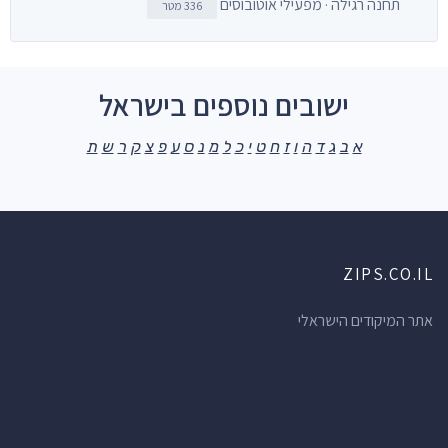
תחנה רגילה · מפעילי אוטובוסים
336 מטר
ישובים נוספים בישראל
א
ב
ג
ד
ה
ו
ז
ח
ט
י
כ
ל
מ
נ
ס
ע
פ
צ
ק
ר
ש
ת
ZIPS.CO.IL
אתר המיקודים הישראלי