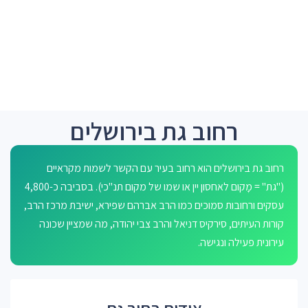
רחוב גת בירושלים
רחוב גת בירושלים הוא רחוב בעיר עם הקשר לשמות מקראיים
("גת" = מָקום לאחסון יין או שמו של מקום תנ"כי). בסביבה כ-4,800
עסקים ורחובות סמוכים כמו הרב אברהם שפירא, ישיבת מרכז הרב,
קורות העיתים, סירקיס דניאל והרב צבי יהודה, מה שמציין שכונה
עירונית פעילה ונגישה.