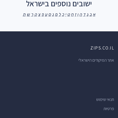
ישובים נוספים בישראל
א
ב
ג
ד
ה
ו
ז
ח
ט
י
כ
ל
מ
נ
ס
ע
פ
צ
ק
ר
ש
ת
ZIPS.CO.IL
אתר המיקודים הישראלי
תנאי שימוש
פרטיות