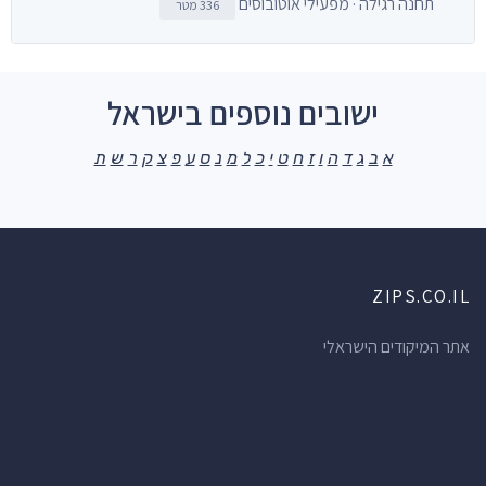
תחנה רגילה · מפעילי אוטובוסים
336 מטר
ישובים נוספים בישראל
א
ב
ג
ד
ה
ו
ז
ח
ט
י
כ
ל
מ
נ
ס
ע
פ
צ
ק
ר
ש
ת
ZIPS.CO.IL
אתר המיקודים הישראלי