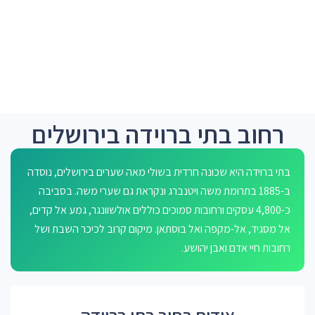
רחוב בתי ברוידה בירושלים
בתי ברוידה היא שכונה חרדית בשולי מאה שערים בירושלים, נוסדה
ב-1885 בתרומת משה ויטנברג ונקראת גם שערי משה. בסביבה
כ-4,800 עסקים ורחובות סמוכים כוללים אולשוונגר, גמע אל קדים,
אל מסגיד, אל-מקפה ואל בוסתאן. מיקום קרוב לכיכר השבת ושל
רחובות חיי אדם ואבן יהושע.