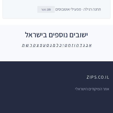
תחנה רגילה · מפעילי אוטובוסים
289 מטר
ישובים נוספים בישראל
א
ב
ג
ד
ה
ו
ז
ח
ט
י
כ
ל
מ
נ
ס
ע
פ
צ
ק
ר
ש
ת
ZIPS.CO.IL
אתר המיקודים הישראלי