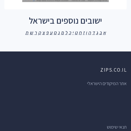
ישובים נוספים בישראל
א
ב
ג
ד
ה
ו
ז
ח
ט
י
כ
ל
מ
נ
ס
ע
פ
צ
ק
ר
ש
ת
ZIPS.CO.IL
אתר המיקודים הישראלי
תנאי שימוש