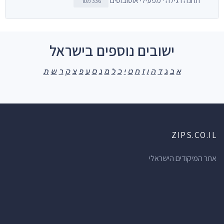
תחנה רגילה · מפעילי אוטובוסים
336 מטר
ישובים נוספים בישראל
א
ב
ג
ד
ה
ו
ז
ח
ט
י
כ
ל
מ
נ
ס
ע
פ
צ
ק
ר
ש
ת
ZIPS.CO.IL
אתר המיקודים הישראלי