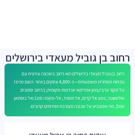
רחוב בן גוביל מעאדי בירושלים
רחוב בן גוביל מעאדי בירושלים הוא רחוב בשכונה עירונית עם
נוכחות מסחרית משמעותית—כ-4,800 עסקים באזור. השם מרמז
על מקור ערבי/צפון אפריקאי או דמות מקומית; ברחוב סמוכים
אולשוונגר, גמע אל קדים, אל מסגיד, אל-מקפה סמ1 ואל בוסתאן
סמ5, מה שמצביע על שכונה מעורבת ושירותים קרובים.