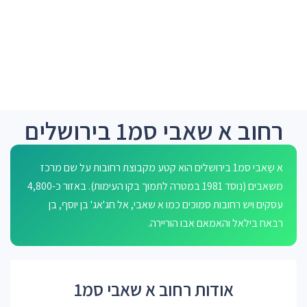
רחוב א שאבי סמ1 בירושלים
א שַאבי סמ1 בירושלים הוא קטע מקבוצת רחובות על שם מרכז
משאבים (נוסד 1981 במטרה לתמוך בקו העימות). באזור כ-4,800
עסקים ויש רחובות סמוכים כמו א שאבי, אל חג'אג' בן יוסף, בן
רבאח בילאל והאמאם אבו הוריירה.
אודות רחוב א שאבי סמ1