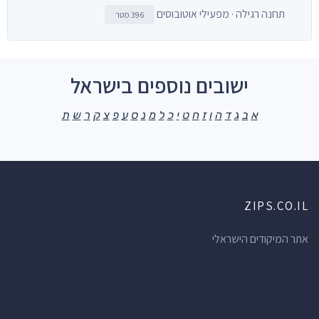
תחנה רגילה · מפעילי אוטובוסים
396 מטר
ישובים נוספים בישראל
א
ב
ג
ד
ה
ו
ז
ח
ט
י
כ
ל
מ
נ
ס
ע
פ
צ
ק
ר
ש
ת
ZIPS.CO.IL
אתר המיקודים הישראלי