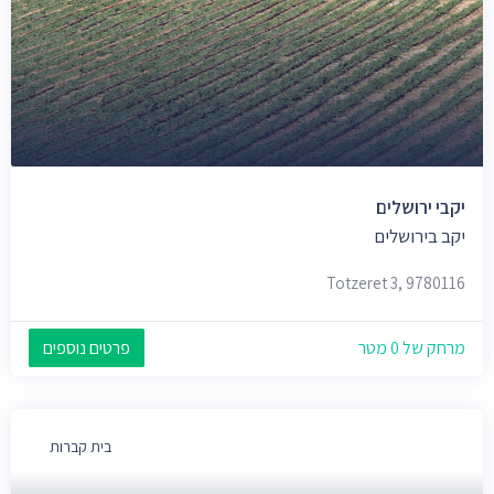
יקבי ירושלים
יקב בירושלים
Totzeret 3, 9780116
מרחק של 0 מטר
פרטים נוספים
בית קברות