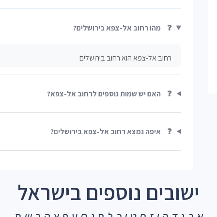
❓
מהו רחוב אל-צפא בירושלים?
רחוב אל-צפא הוא רחוב בירושלים
❓
האם יש שמות נוספים לרחוב אל-צפא?
❓
איפה נמצא רחוב אל-צפא בירושלים?
ישובים נוספים בישראל
א
ב
ג
ד
ה
ו
ז
ח
ט
י
כ
ל
מ
נ
ס
ע
פ
צ
ק
ר
ש
ת