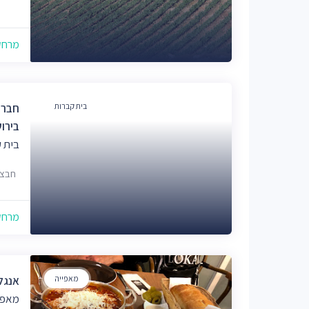
מרחק של
בית קברות
חברה
בירו
בית 
חבצלת 12,כנ' 
מרחק של
מאפייה
אנגל
מאפי