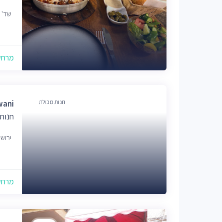
שד' משה 
מרחק של
חנות מכולת
wani
חנות
ירוש
מרחק של