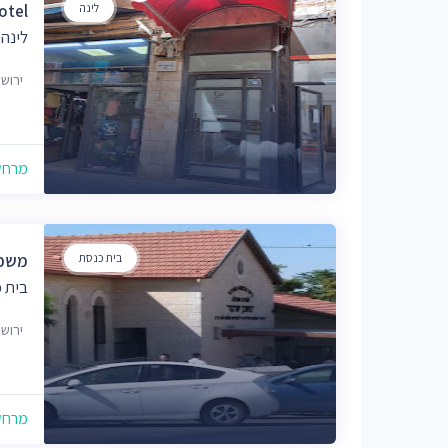
לינה
otel
לינה 
ירוש
מרחק של
בית כנסת
משכן
בית 
ירוש
מרחק של