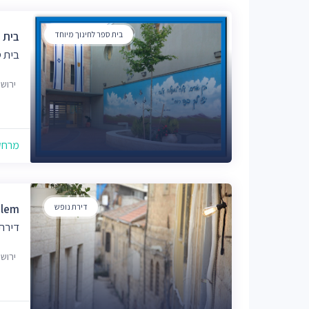
בית ספר לחינוך מיוחד
בית 
בית ס
ירוש
מרחק של
דירת נופש
alem
דירת 
ירוש