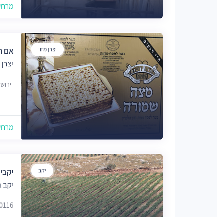
מרחק של
יצרן מזון
אם ה
יצרן 
ירוש
מרחק של
יקב
יקבי 
יקב ב
80116