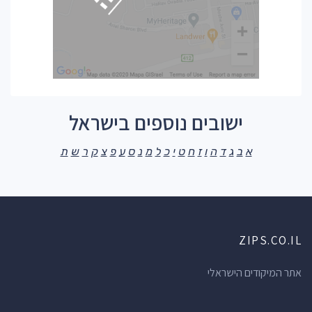
ישובים נוספים בישראל
א
ב
ג
ד
ה
ו
ז
ח
ט
י
כ
ל
מ
נ
ס
ע
פ
צ
ק
ר
ש
ת
ZIPS.CO.IL
אתר המיקודים הישראלי