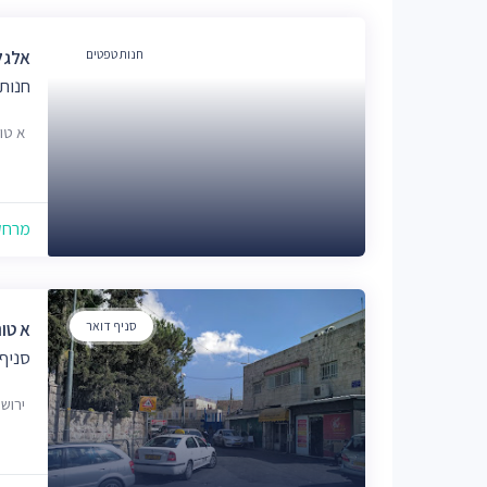
חנות טפטים
אלגל
חנות
א טור 2, ירו
מרחק של
סניף דואר
א טור
סניף 
ירוש