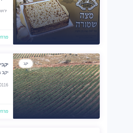
ירוש
מרחק של
יקב
יקבי 
יקב ב
80116
מרחק של