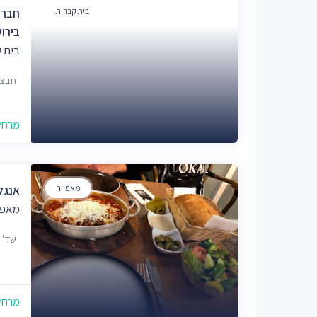
בית קברות
חברה
בירו
בית 
חבצלת 12,כנ' 
מרחק של
מאפייה
אנגל
מאפי
שד' משה 
מרחק של