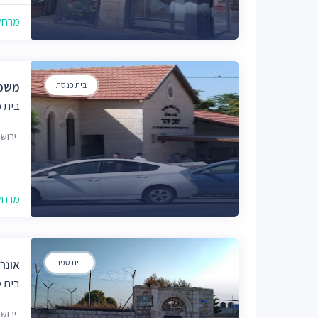
מרחק של
בית כנסת
משכן
בית 
ירוש
מרחק של
בית ספר
אונר
בית 
ירוש