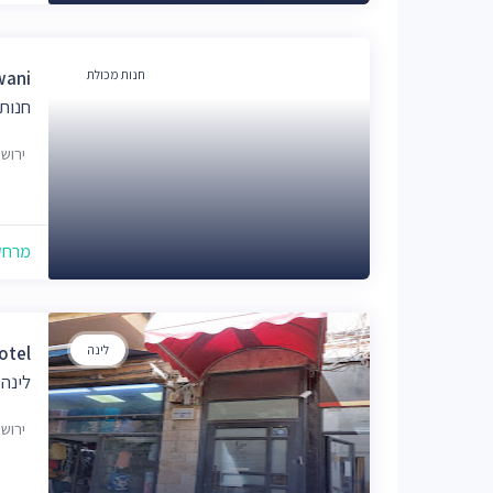
חנות מכולת
wani
חנות
ירוש
מרחק של
לינה
otel
לינה 
ירוש