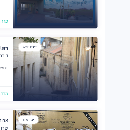
מרחק של
דירת נופש
alem
דירת 
ירוש
מרחק של
יצרן מזון
אם ה
יצרן 