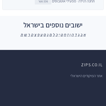
תחנה רגילה · מפעילי אוטובוסים
336 מטר
ישובים נוספים בישראל
א
ב
ג
ד
ה
ו
ז
ח
ט
י
כ
ל
מ
נ
ס
ע
פ
צ
ק
ר
ש
ת
ZIPS.CO.IL
אתר המיקודים הישראלי