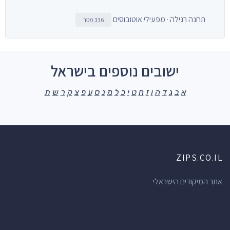
תחנה רגילה · מפעילי אוטובוסים
336 מטר
ישובים נוספים בישראל
א
ב
ג
ד
ה
ו
ז
ח
ט
י
כ
ל
מ
נ
ס
ע
פ
צ
ק
ר
ש
ת
ZIPS.CO.IL
אתר המיקודים הישראלי