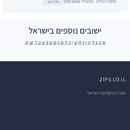
תחנה רגילה · מפעילי אוטובוסים
336 מטר
ישובים נוספים בישראל
א
ב
ג
ד
ה
ו
ז
ח
ט
י
כ
ל
מ
נ
ס
ע
פ
צ
ק
ר
ש
ת
ZIPS.CO.IL
אתר המיקודים הישראלי