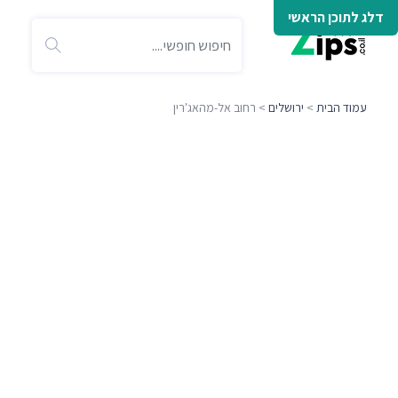
דלג לתוכן הראשי
עמוד הבית
>
ירושלים
> רחוב אל-מהאג'רין