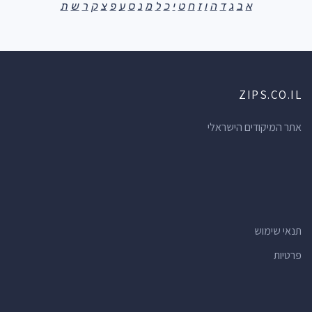
א
ב
ג
ד
ה
ו
ז
ח
ט
י
כ
ל
מ
נ
ס
ע
פ
צ
ק
ר
ש
ת
ZIPS.CO.IL
אתר המיקודים הישראלי
תנאי שימוש
פרטיות