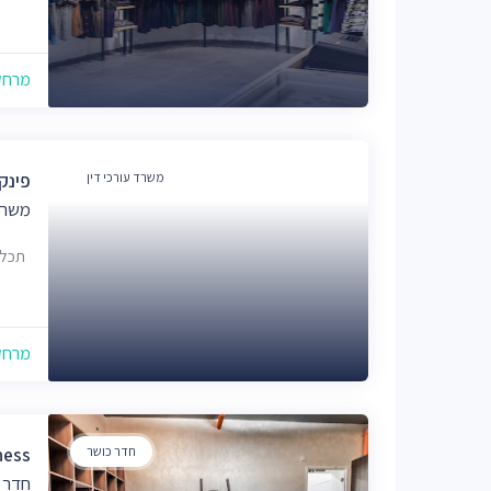
מרחק של
משרד עורכי דין
פינק 
משרד 
תכלת מר
מרחק של
חדר כושר
ness
חדר 