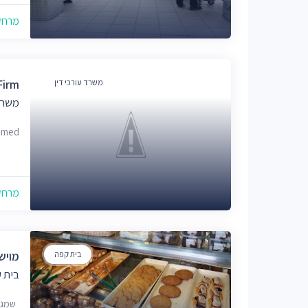
מרחק של
משרד עורכי דין
Firm
משרד 
nat Chemed
מרחק של
בית קפה
מויש
בית 
שמגר 16, ירו