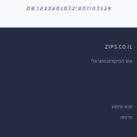
א
ב
ג
ד
ה
ו
ז
ח
ט
י
כ
ל
מ
נ
ס
ע
פ
צ
ק
ר
ש
ת
ZIPS.CO.IL
אתר המיקודים הישראלי
תנאי שימוש
פרטיות