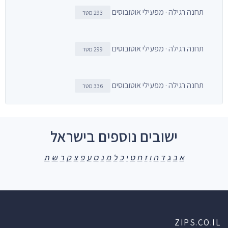
תחנה רגילה · מפעילי אוטובוסים
293 מטר
תחנה רגילה · מפעילי אוטובוסים
299 מטר
תחנה רגילה · מפעילי אוטובוסים
336 מטר
ישובים נוספים בישראל
א
ב
ג
ד
ה
ו
ז
ח
ט
י
כ
ל
מ
נ
ס
ע
פ
צ
ק
ר
ש
ת
ZIPS.CO.IL