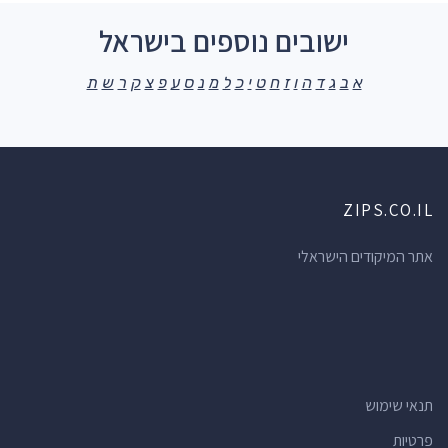
ישובים נוספים בישראל
א
ב
ג
ד
ה
ו
ז
ח
ט
י
כ
ל
מ
נ
ס
ע
פ
צ
ק
ר
ש
ת
ZIPS.CO.IL
אתר המיקודים הישראלי
תנאי שימוש
פרטיות