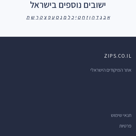
ישובים נוספים בישראל
א
ב
ג
ד
ה
ו
ז
ח
ט
י
כ
ל
מ
נ
ס
ע
פ
צ
ק
ר
ש
ת
ZIPS.CO.IL
אתר המיקודים הישראלי
תנאי שימוש
פרטיות