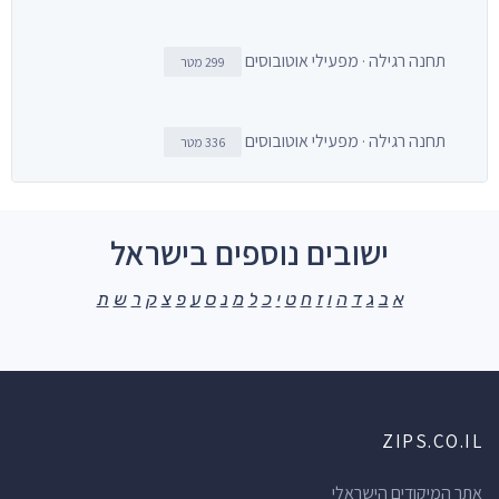
תחנה רגילה · מפעילי אוטובוסים
299 מטר
תחנה רגילה · מפעילי אוטובוסים
336 מטר
ישובים נוספים בישראל
א
ב
ג
ד
ה
ו
ז
ח
ט
י
כ
ל
מ
נ
ס
ע
פ
צ
ק
ר
ש
ת
ZIPS.CO.IL
אתר המיקודים הישראלי