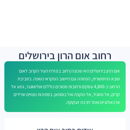
רחוב אום הרון בירושלים
אום הרון בירושלים היא שכונה/רחוב במזרח העיר הקרוב לאום
טובא ההיסטורית, המזוהה עם היישוב המקראי נטופה. בסביבת
הרחוב כ-4,800 עסקים ורחובות סמוכים כוללים אולשוונגר, גמע אל
קדים, אל מסגיד, אל-מקפה ואל בוסתאן. בסמיכות מצויים שרידים
ארכאולוגיים ואתר חרבת זעקוקה.