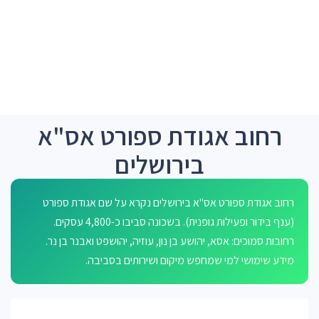
רחוב אגודת ספורט אס"א
בירושלים
רחוב אגודת ספורט אס"א בירושלים נקרא על שם אגודת ספורט
(ענף בידור ופעילות גופנית). בשכונה סביבו כ-4,800 עסקים.
רחובות סמוכים: אסא, יהושע בן נון, עוזיה, יהושפט ואבנר בן נר.
מידע שימושי למי שמחפש מיקום ושירותים בסביבה.