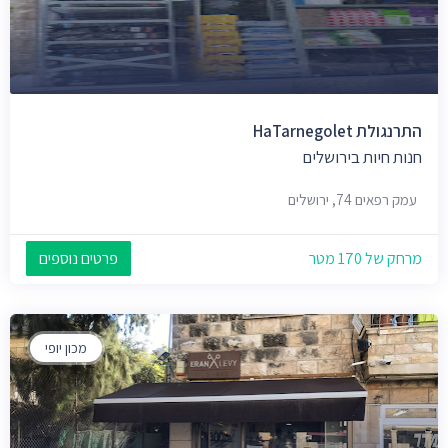
התרנגולת HaTarnegolet
חנות חיות בירושלים
עמק רפאים 74, ירושלים
מרחק של 170 מטר
פרטים נוספים
מכון יופי