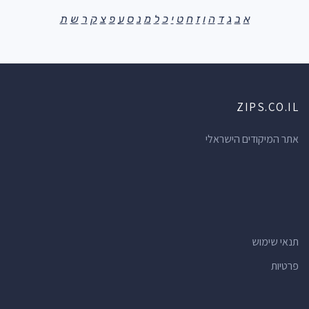
א
ב
ג
ד
ה
ו
ז
ח
ט
י
כ
ל
מ
נ
ס
ע
פ
צ
ק
ר
ש
ת
ZIPS.CO.IL
אתר המיקודים הישראלי
תנאי שימוש
פרטיות