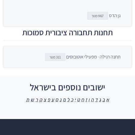
גן הדס
967 מטר
תחנות תחבורה ציבורית סמוכות
תחנה רגילה · מפעילי אוטובוסים
311 מטר
ישובים נוספים בישראל
א
ב
ג
ד
ה
ו
ז
ח
ט
י
כ
ל
מ
נ
ס
ע
פ
צ
ק
ר
ש
ת