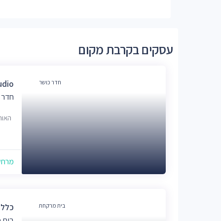
עסקים בקרבת מקום
חדר כושר
de Studio
חדר 
האורן 3, י
מרחק של
בית מרקחת
כללי
בית 