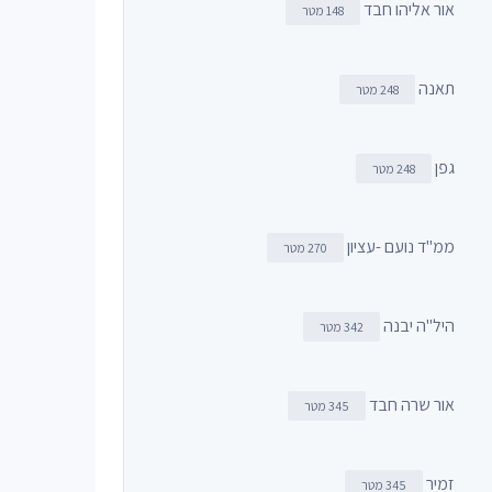
אור אליהו חבד
148 מטר
תאנה
248 מטר
גפן
248 מטר
ממ"ד נועם -עציון
270 מטר
היל"ה יבנה
342 מטר
אור שרה חבד
345 מטר
זמיר
345 מטר