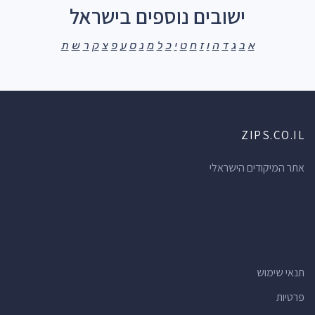
ישובים נוספים בישראל
א
ב
ג
ד
ה
ו
ז
ח
ט
י
כ
ל
מ
נ
ס
ע
פ
צ
ק
ר
ש
ת
ZIPS.CO.IL
אתר המיקודים הישראלי
תנאי שימוש
פרטיות