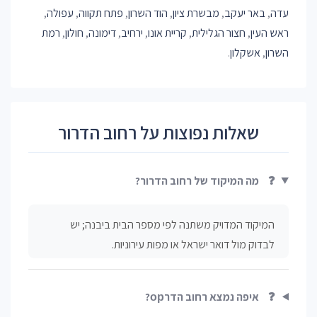
עדה
,
באר יעקב
,
מבשרת ציון
,
הוד השרון
,
פתח תקווה
,
עפולה
,
ראש העין
,
חצור הגלילית
,
קריית אונו
,
ירחיב
,
דימונה
,
חולון
,
רמת
השרון
,
אשקלון
.
שאלות נפוצות על רחוב הדרור
❓
מה המיקוד של רחוב הדרור?
המיקוד המדויק משתנה לפי מספר הבית ביבנה; יש
לבדוק מול דואר ישראל או מפות עירוניות.
❓
איפה נמצא רחוב הדרор?