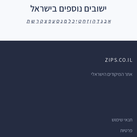
ישובים נוספים בישראל
א
ב
ג
ד
ה
ו
ז
ח
ט
י
כ
ל
מ
נ
ס
ע
פ
צ
ק
ר
ש
ת
ZIPS.CO.IL
אתר המיקודים הישראלי
תנאי שימוש
פרטיות