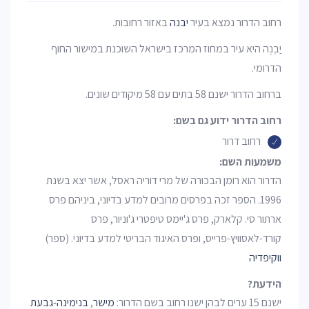
רחוב הדרור נמצא בעיר
יבנה
באזור רחובות.
יַבְנֶה היא עיר במחוז המרכז בישראל השוכנת במישור החוף
הדרומי.
ברחוב הדרור ישנם 58 בתים עם 58 מיקודים שונים.
רחוב הדרור ידוע גם בשם:
רחוב דרור
משמעות השם:
הדרור הוא רומן הבכורה של מרי דוריה ראסל, אשר יצא בשנת
1996. הספר זכה בפרסים מרובים למדע בדיוני, ביניהם פרס
ארתור סי. קלארק, פרס ג'יימס טיפטרי ג'וניור, פרס
קורד-לאסוויץ-פרייס, ופרס האיגוד הבריטי למדע בדיוני. (ספר)
ווקיפדיה
הידעת?
ישנם 15 ערים לבהן ישנו רחוב בשם הדרור:
מישר
,
בנימינה-גבעת