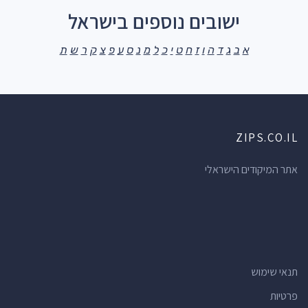
ישובים נוספים בישראל
א
ב
ג
ד
ה
ו
ז
ח
ט
י
כ
ל
מ
נ
ס
ע
פ
צ
ק
ר
ש
ת
ZIPS.CO.IL
אתר המיקודים הישראלי
תנאי שימוש
פרטיות