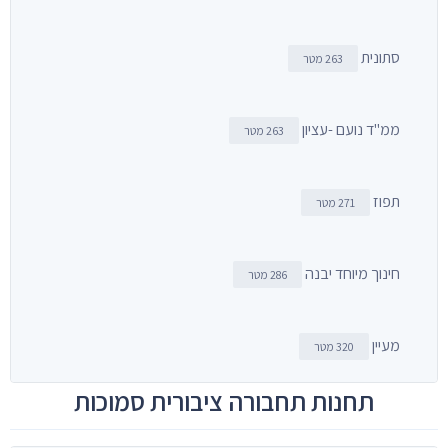
סתונית
263 מטר
ממ"ד נועם -עציון
263 מטר
תפוז
271 מטר
חינוך מיוחד יבנה
286 מטר
מעיין
320 מטר
תחנות תחבורה ציבורית סמוכות