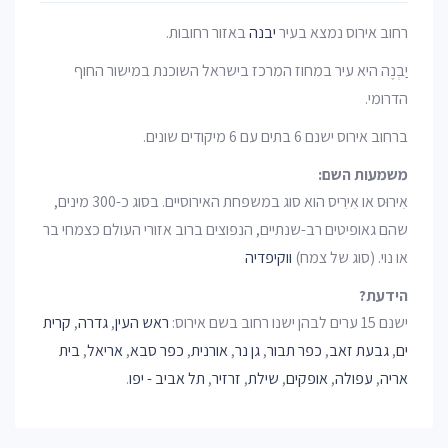
רחוב אירוס נמצא בעיר
יבנה
באזור רחובות.
יַבְנֶה היא עיר במחוז המרכז בישראל השוכנת במישור החוף
הדרומי.
ברחוב אירוס ישנם 6 בתים עם 6 מיקודים שונים.
משמעות השם:
אִירוּס או אִירִיס הוא סוג במשפחת האירוסיים. בסוג כ-300 מינים,
שהם גאופיטים רב-שנתיים, הנפוצים ברוב אזורי העולם כצמחי בר
או נוי. (סוג של צמח)
ווקיפדיה
הידעת?
ישנם 15 ערים לבהן ישנו רחוב בשם אירוס:
ראש העין
,
גדרה
,
קרית
ים
,
גבעת זאב
,
כפר תבור
,
גן נר
,
אורנית
,
כפר סבא
,
אריאל
,
בית
אריה
,
עפולה
,
אופקים
,
שילת
,
זרזיר
,
תל אביב - יפו
.