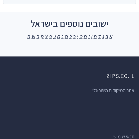
ישובים נוספים בישראל
א
ב
ג
ד
ה
ו
ז
ח
ט
י
כ
ל
מ
נ
ס
ע
פ
צ
ק
ר
ש
ת
ZIPS.CO.IL
אתר המיקודים הישראלי
תנאי שימוש