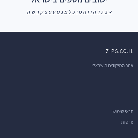
א
ב
ג
ד
ה
ו
ז
ח
ט
י
כ
ל
מ
נ
ס
ע
פ
צ
ק
ר
ש
ת
ZIPS.CO.IL
אתר המיקודים הישראלי
תנאי שימוש
פרטיות