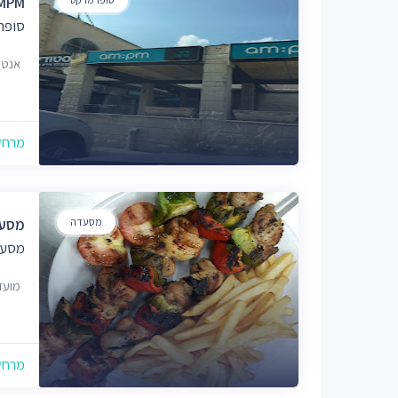
AMPM דניה 
סופר
אנטוורפן 56, 
מרחק של
מסעדה
מסעד
מסעד
מועדון
מרחק של