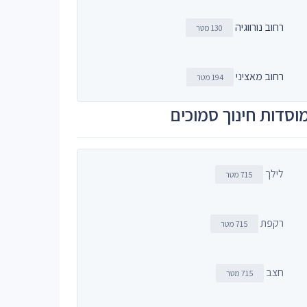
רחוב נורווגיה
130 מטר
רחוב מאציני
194 מטר
וסדות חינוך סמוכים
לילך
715 מטר
רקפת
715 מטר
חצב
715 מטר