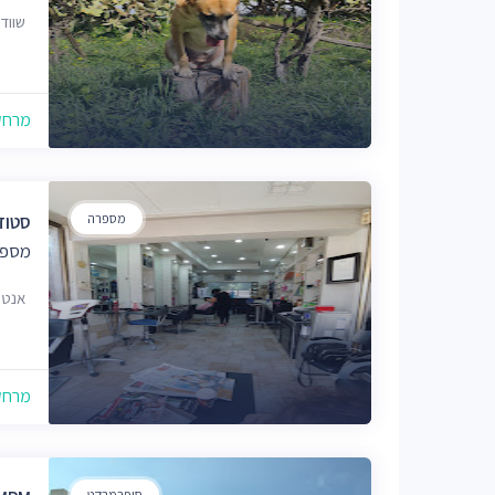
שוודיה 115
מרחק של
מספרה
סטודיו
מספר
אנטוורפן
מרחק של
סופרמרקט