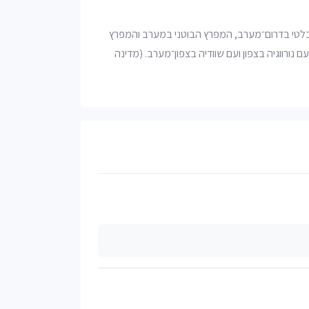
 הבלטי בדרום־מערב, המפרץ הבוטני במערב והמפרץ
ם נורווגיה בצפון ועם שוודיה בצפון־מערב. (מדינה