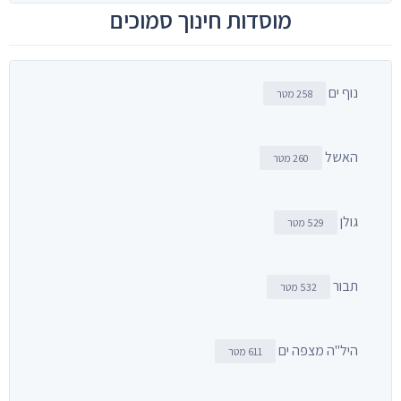
מוסדות חינוך סמוכים
נוף ים
258 מטר
האשל
260 מטר
גולן
529 מטר
תבור
532 מטר
היל"ה מצפה ים
611 מטר