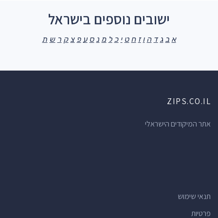
ישובים נוספים בישראל
א
ב
ג
ד
ה
ו
ז
ח
ט
י
כ
ל
מ
נ
ס
ע
פ
צ
ק
ר
ש
ת
ZIPS.CO.IL
אתר המיקודים הישראלי
תנאי שימוש
פרטיות