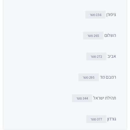
ציפורן
156 מטר
השלום
265 מטר
אביב
272 מטר
רמבם מד
295 מטר
תהילת ישראל
344 מטר
גורדון
377 מטר