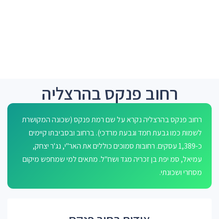
רחוב פנקס בהרצליה
רחוב פנקס בהרצליה נקרא על שם רמת פנקס (שכונה המקושרת
לשמות כמו גבעת חמד וגבעת מרדכי). ברחוב ובסביבתו קיימים
כ-1,389 עסקים. רחובות סמוכים כוללים את האר"י, נג'ר יצחק,
עמיאל, סמ יפת בן זכריה מגד ושח"ל. מתאים למי שמחפש מיקום
מסחרי ושכונתי.