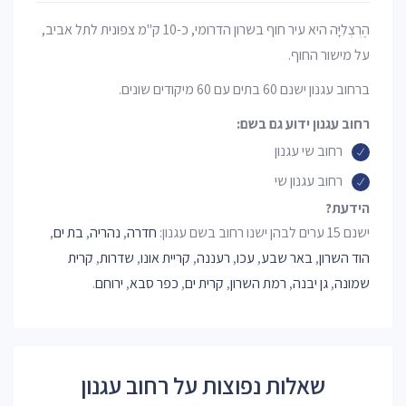
הֶרְצְלִיָּה היא עיר חוף בשרון הדרומי, כ-10 ק"מ צפונית לתל אביב,
על מישור החוף.
ברחוב עגנון ישנם 60 בתים עם 60 מיקודים שונים.
רחוב עגנון ידוע גם בשם:
רחוב שי עגנון
רחוב עגנון שי
הידעת?
ישנם 15 ערים לבהן ישנו רחוב בשם עגנון:
חדרה
,
נהריה
,
בת ים
,
הוד השרון
,
באר שבע
,
עכו
,
רעננה
,
קריית אונו
,
שדרות
,
קרית
שמונה
,
גן יבנה
,
רמת השרון
,
קרית ים
,
כפר סבא
,
ירוחם
.
שאלות נפוצות על רחוב עגנון