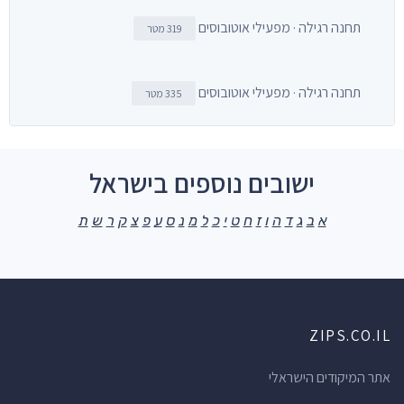
תחנה רגילה · מפעילי אוטובוסים
319 מטר
תחנה רגילה · מפעילי אוטובוסים
335 מטר
ישובים נוספים בישראל
א
ב
ג
ד
ה
ו
ז
ח
ט
י
כ
ל
מ
נ
ס
ע
פ
צ
ק
ר
ש
ת
ZIPS.CO.IL
אתר המיקודים הישראלי