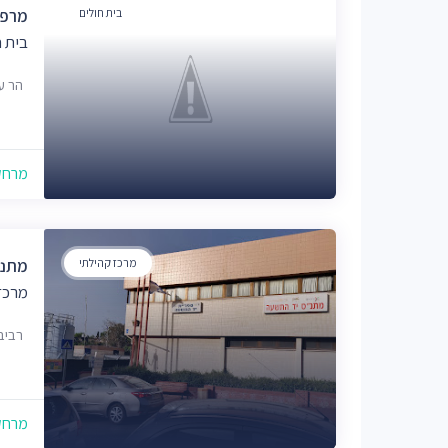
בית חולים
מרפא
בית 
הר עצמון 
מרחק של
מרכז קהילתי
מתנ"
מרכז
רביבים 14,
מרחק של