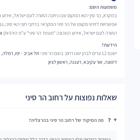
משמעות השם:
במקרא, הַר סִינָי הוא המקום שבו ניתנה התורה לעם ישראל, אירוע
אפשרויות לזיהוי מקומו של הר סיני המקראי: ברחבי חצי האי סיני, גב
התורה לעם ישראל, אירוע המכונה "מעמד הר סיני" ע"פ היהדות)
וו
הידעת?
ישנם 12 ערים לבהן ישנו רחוב בשם הר סיני:
תל אביב - יפו
,
רמלה
,
ב
דימונה
,
אור עקיבא
,
רעננה
,
ראשון לציון
.
שאלות נפוצות על רחוב הר סיני
❓
מה המיקוד של רחוב הר סיני בהרצליה?
המיקוד המדויק תלוי במספר הבית; בדרך כלל מיקודי הרצליה בסדרה 0-4679999