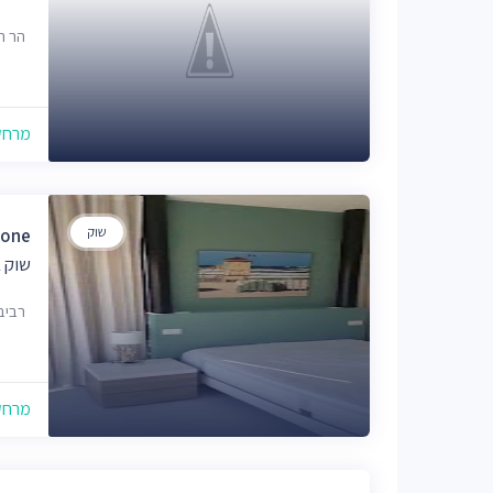
הר המוריה 0
מרחק של
שוק
tone
שוק 
רביב
מרחק של