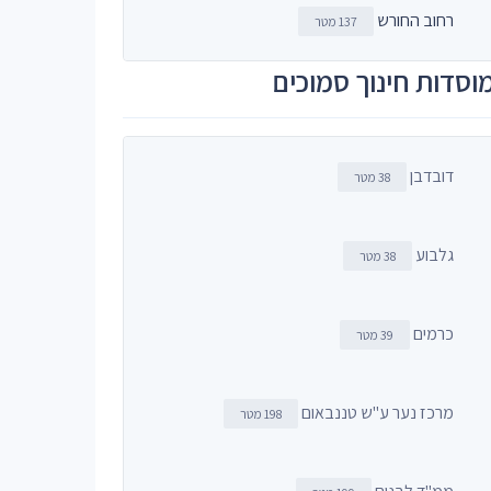
רחוב החורש
137 מטר
וסדות חינוך סמוכים
דובדבן
38 מטר
גלבוע
38 מטר
כרמים
39 מטר
מרכז נער ע"ש טננבאום
198 מטר