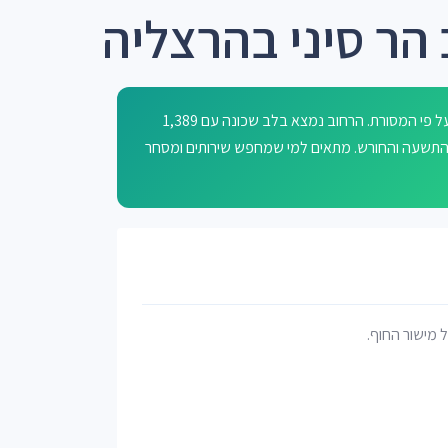
הר סיני בהרצליה
רחוב הר סיני בהרצליה נושא שם ממקור מקראי - מקום מתן התורה על פי המסורת. הרחוב נמצא בלב שכונה עם 1,389
יד התשעה והחורש. מתאים למי שמחפש שירותים ומסחר