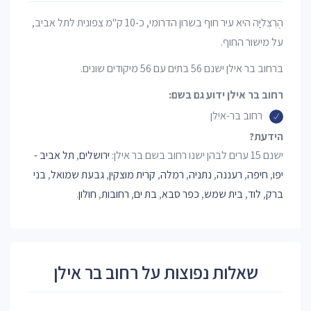
הֶרְצְלִיָּה היא עיר חוף בשרון הדרומי, כ-10 ק"מ צפונית לתל אביב,
על מישור החוף.
ברחוב בר אילן ישנם 56 בתים עם 56 מיקודים שונים.
רחוב בר אילן ידוע גם בשם:
רחוב בר-אילן
הידעת?
ישנם 15 ערים לבהן ישנו רחוב בשם בר אילן:
ירושלים
,
תל אביב -
יפו
,
חיפה
,
רעננה
,
נתניה
,
רמלה
,
קרית מוצקין
,
גבעת שמואל
,
בני
ברק
,
לוד
,
בית שמש
,
כפר סבא
,
בת ים
,
רחובות
,
חולון
.
שאלות נפוצות על רחוב בר אילן