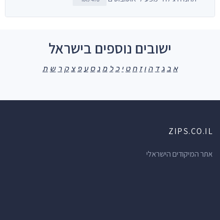
ישובים נוספים בישראל
א
ב
ג
ד
ה
ו
ז
ח
ט
י
כ
ל
מ
נ
ס
ע
פ
צ
ק
ר
ש
ת
ZIPS.CO.IL
אתר המיקודים הישראלי