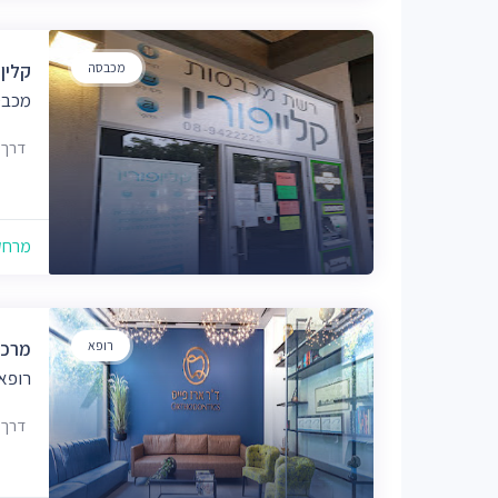
מכבסה
קלין 
מכבס
דרך הפר
מרחק של
רופא
מרכז
רופא
דרך הפר