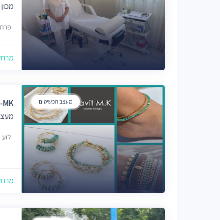
מכון 
פרחי בר 1, ג
מרחק של
מעצב תכשיטים
RAVIT-MK רוית
מעצב
לוע הארי 34,
מרחק של