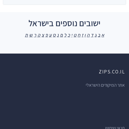
ישובים נוספים בישראל
א
ב
ג
ד
ה
ו
ז
ח
ט
י
כ
ל
מ
נ
ס
ע
פ
צ
ק
ר
ש
ת
ZIPS.CO.IL
אתר המיקודים הישראלי
תנאי שימוש