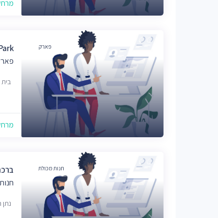
מרחק של
פארק
Park
פארק
בית 
מרחק של
חנות מכולת
ברכת
חנות
נתן 