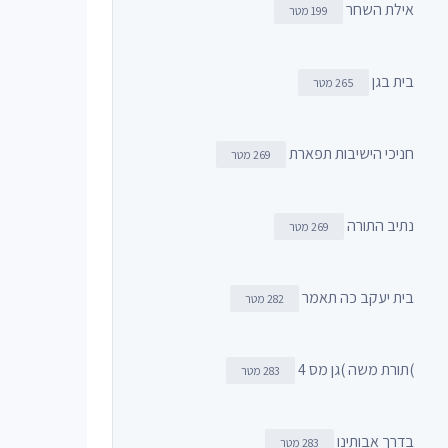
אילת השחר
199 מטר
בית בגן
265 מטר
חניכי הישיבות תפארת
269 מטר
נתיב התורה
269 מטר
בית יעקב כה תאמר
282 מטר
)תורת משה )גן מס 4
283 מטר
בדרך אבותינו
283 מטר