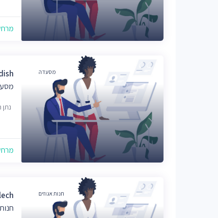
מרחק של
מסעדה
dish
מסעד
נתן הנביא
מרחק של
חנות אגוזים
lech
חנות