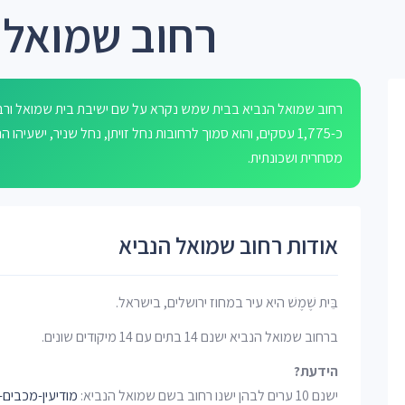
רחוב שמואל 
רחוב שמואל הנביא בבית שמש נקרא על שם ישיבת בית שמואל ורב
כ-1,775 עסקים, והוא סמוך לרחובות נחל זויתן, נחל שניר, ישע
מסחרית ושכונתית.
אודות רחוב שמואל הנביא
בֵּית שֶׁמֶשׁ היא עיר במחוז ירושלים, בישראל.
ברחוב שמואל הנביא ישנם 14 בתים עם 14 מיקודים שונים.
הידעת?
ישנם 10 ערים לבהן ישנו רחוב בשם שמואל הנביא:
מודיעין-מכבים-