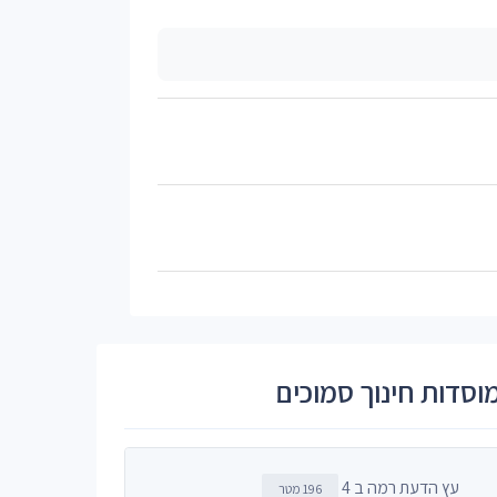
וסדות חינוך סמוכים
עץ הדעת רמה ב 4
196 מטר