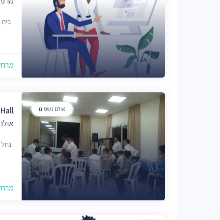
מרפא
בית 
מרחק של
אולם נשפים
 Zvi Hall
אולם
נחל מיכה 
מרחק של