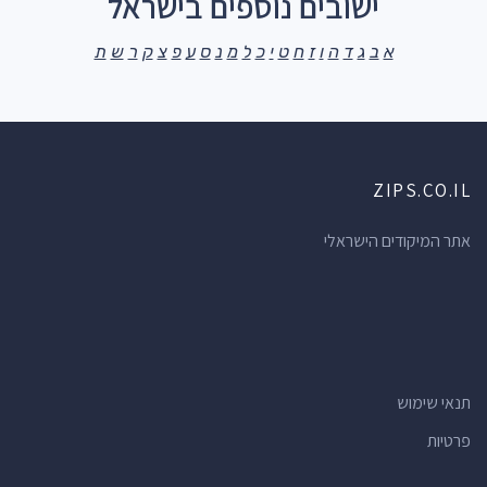
ישובים נוספים בישראל
א
ב
ג
ד
ה
ו
ז
ח
ט
י
כ
ל
מ
נ
ס
ע
פ
צ
ק
ר
ש
ת
ZIPS.CO.IL
אתר המיקודים הישראלי
תנאי שימוש
פרטיות