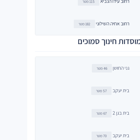
רחוב עידו הנביא
115 מטר
רחוב אחיה השילוני
182 מטר
וסדות חינוך סמוכים
גני החושן
46 מטר
בית יעקב
57 מטר
בית בגן 2
67 מטר
בית יעקב
70 מטר