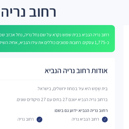
רחוב נריה
רחוב נריה הנביא בבית שמש נקרא על שם נחל נריה, נחל אכזב שמקו
כ-1,775 עסקים. רחובות סמוכים כוללים את עידו הנביא, אחיה השילוני, יואל הנביא, מלאכי הנביא וחגי הנביא.
אודות רחוב נריה הנביא
בֵּית שֶׁמֶשׁ היא עיר במחוז ירושלים, בישראל.
ברחוב נריה הנביא ישנם 27 בתים עם 27 מיקודים שונים.
רחוב נריה הנביא ידוע גם בשם:
רחוב הנביא נריה
רחוב נריה