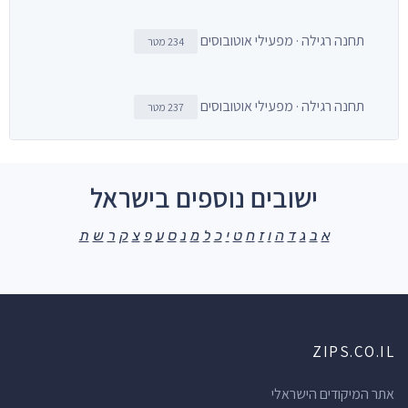
תחנה רגילה · מפעילי אוטובוסים
234 מטר
תחנה רגילה · מפעילי אוטובוסים
237 מטר
ישובים נוספים בישראל
א
ב
ג
ד
ה
ו
ז
ח
ט
י
כ
ל
מ
נ
ס
ע
פ
צ
ק
ר
ש
ת
ZIPS.CO.IL
אתר המיקודים הישראלי