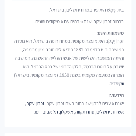
בֵּית שֶׁמֶשׁ היא עיר במחוז ירושלים, בישראל.
ברחוב זכרון יעקב ישנם 6 בתים עם 6 מיקודים שונים.
משמעות השם:
זִכְרוֹן יַעֲקֹב היא מועצה מקומית במחוז חיפה בישראל. היא נוסדה
כמושבה ב-6 בדצמבר 1882 בידי עולים חובבי ציון מרומניה,
והייתה המושבה השלישית של אנשי העלייה הראשונה. המושבה
יושבת על חוטם הכרמל, חלקו הדרומי של רכס הכרמל. היא
הוכרזה כמועצה מקומית בשנת 1950. (מועצה מקומית בישראל)
ווקיפדיה
הידעת?
ישנם 6 ערים לבהן ישנו רחוב בשם זכרון יעקב:
זכרון יעקב
,
אשדוד
,
ירושלים
,
פתח תקווה
,
אשקלון
,
תל אביב - יפו
.