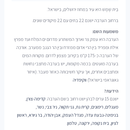
בֵּית שֶׁמֶשׁ היא עיר במחוז ירושלים, בישראל.
ברחוב הערבה ישנם 22 בתים עם 22 מיקודים שונים.
משמעות השם:
הערבה היא עמק צר וארוך המשתרע מדרום ים המלח ועד מפרץ
אילת ומפריד בין הרי אדום ממזרח ובין הר הנגב ממערב. אורכה
של הערבה כ-175 ק"מ בקירוב מצפון לדרום. מקורות המים
בערבה מועטים. בכמה מקומות, יש בערבה מחצבי נחושת
ומחצבים אחרים, אך עיקר חשיבותה כאזור מעבר. (איזור
גאוגראפי בישראל)
ווקיפדיה
הידעת?
ישנם 15 ערים לבהן ישנו רחוב בשם הערבה:
קדימה-צורן
,
מעגלים
,
רימונים
,
קרית גת
,
גני תקווה
,
ניר צבי
,
נשר
,
בנימינה-גבעת עדה
,
מגדל העמק
,
אבן יהודה
,
בר גיורא
,
ראשון
לציון
,
בית נקופה
,
ירקונה
,
טלמון
.