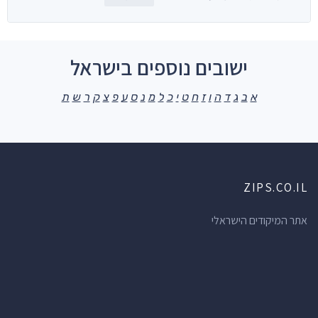
ישובים נוספים בישראל
א
ב
ג
ד
ה
ו
ז
ח
ט
י
כ
ל
מ
נ
ס
ע
פ
צ
ק
ר
ש
ת
ZIPS.CO.IL
אתר המיקודים הישראלי