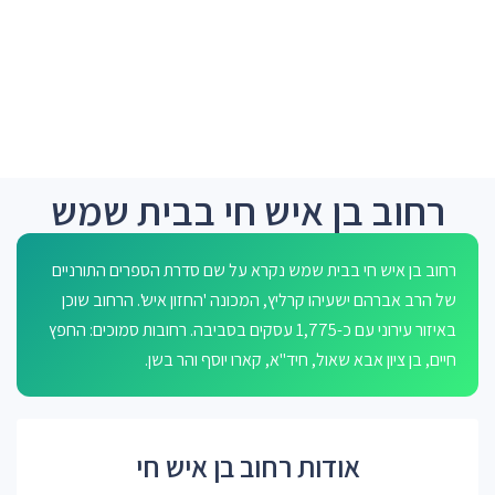
רחוב בן איש חי בבית שמש
רחוב בן איש חי בבית שמש נקרא על שם סדרת הספרים התורניים
של הרב אברהם ישעיהו קרליץ, המכונה 'החזון איש'. הרחוב שוכן
באיזור עירוני עם כ-1,775 עסקים בסביבה. רחובות סמוכים: החפץ
חיים, בן ציון אבא שאול, חיד"א, קארו יוסף והר בשן.
אודות רחוב בן איש חי